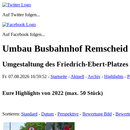
Auf Twitter folgen...
Auf Facebook folgen...
Umbau Busbahnhof Remscheid
Umgestaltung des Friedrich-Ebert-Platzes 
Fr. 07.08.2026
16:59:53
-
Startseite
-
Aktuell
-
Archiv
-
Highlights
-
P
Eure Highlights von 2022 (max. 50 Stück)
Sortieren:
Standard
-
Datum
-
Perspektive
-
Bewertung Bild
-
Bewert