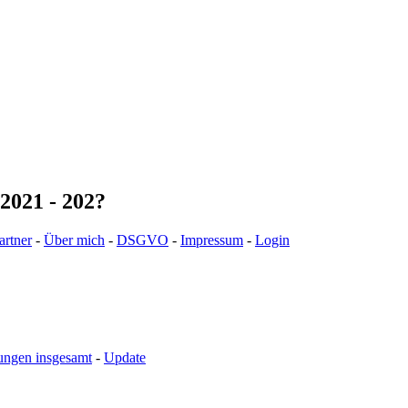
2021 - 202?
artner
-
Über mich
-
DSGVO
-
Impressum
-
Login
ungen insgesamt
-
Update