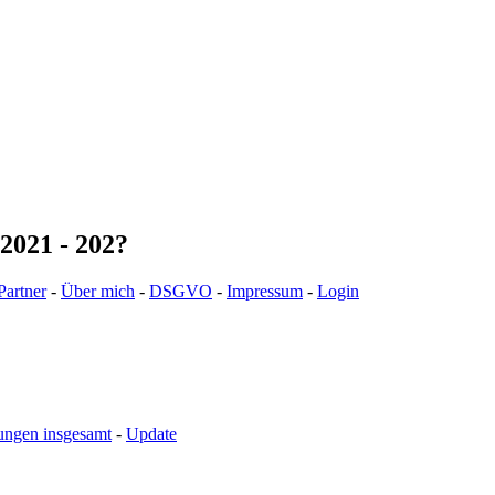
2021 - 202?
Partner
-
Über mich
-
DSGVO
-
Impressum
-
Login
ungen insgesamt
-
Update