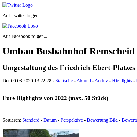
Auf Twitter folgen...
Auf Facebook folgen...
Umbau Busbahnhof Remscheid
Umgestaltung des Friedrich-Ebert-Platzes 
Do. 06.08.2026
13:22:29
-
Startseite
-
Aktuell
-
Archiv
-
Highlights
-
Eure Highlights von 2022 (max. 50 Stück)
Sortieren:
Standard
-
Datum
-
Perspektive
-
Bewertung Bild
-
Bewert