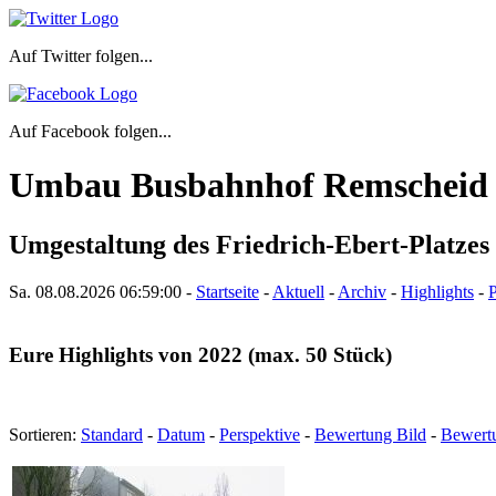
Auf Twitter folgen...
Auf Facebook folgen...
Umbau Busbahnhof Remscheid
Umgestaltung des Friedrich-Ebert-Platzes 
Sa. 08.08.2026
06:59:02
-
Startseite
-
Aktuell
-
Archiv
-
Highlights
-
P
Eure Highlights von 2022 (max. 50 Stück)
Sortieren:
Standard
-
Datum
-
Perspektive
-
Bewertung Bild
-
Bewert