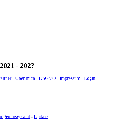
2021 - 202?
artner
-
Über mich
-
DSGVO
-
Impressum
-
Login
ungen insgesamt
-
Update