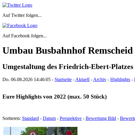
Auf Twitter folgen...
Auf Facebook folgen...
Umbau Busbahnhof Remscheid
Umgestaltung des Friedrich-Ebert-Platzes 
Do. 06.08.2026
14:46:06
-
Startseite
-
Aktuell
-
Archiv
-
Highlights
-
Eure Highlights von 2022 (max. 50 Stück)
Sortieren:
Standard
-
Datum
-
Perspektive
-
Bewertung Bild
-
Bewert