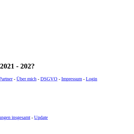
2021 - 202?
Partner
-
Über mich
-
DSGVO
-
Impressum
-
Login
ungen insgesamt
-
Update