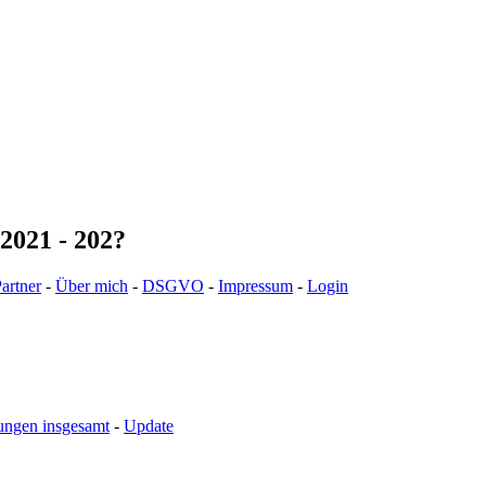
2021 - 202?
artner
-
Über mich
-
DSGVO
-
Impressum
-
Login
ungen insgesamt
-
Update