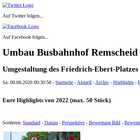
Auf Twitter folgen...
Auf Facebook folgen...
Umbau Busbahnhof Remscheid
Umgestaltung des Friedrich-Ebert-Platzes 
Sa. 08.08.2026
00:31:00
-
Startseite
-
Aktuell
-
Archiv
-
Highlights
-
P
Eure Highlights von 2022 (max. 50 Stück)
Sortieren:
Standard
-
Datum
-
Perspektive
-
Bewertung Bild
-
Bewert