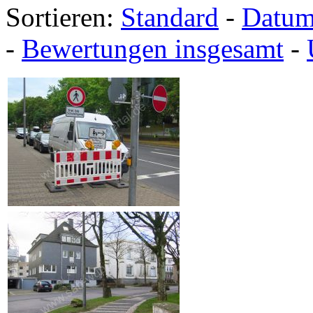
Sortieren:
Standard
-
Datu
-
Bewertungen insgesamt
-